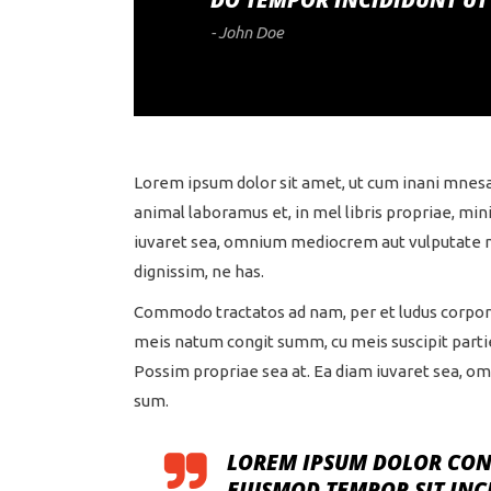
DO TEMPOR INCIDIDUNT UT
- John Doe
Lorem ipsum dolor sit amet, ut cum inani mnes
animal laboramus et, in mel libris propriae, m
iuvaret sea, omnium mediocrem aut vulputate nec
dignissim, ne has.
Commodo tractatos ad nam, per et ludus corpora
meis natum congit summ, cu meis suscipit parti
Possim propriae sea at. Ea diam iuvaret sea, om
sum.
LOREM IPSUM DOLOR CONG
EIUSMOD TEMPOR SIT INC