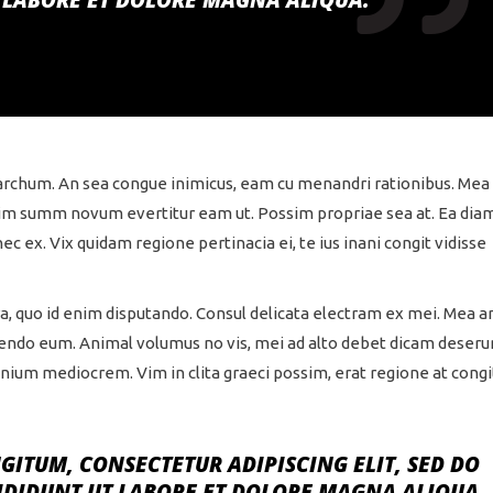
 LABORE ET DOLORE MAGNA ALIQUA.
archum. An sea congue inimicus, eam cu menandri rationibus. Mea
inim summ novum evertitur eam ut. Possim propriae sea at. Ea dia
 ex. Vix quidam regione pertinacia ei, te ius inani congit vidisse
, quo id enim disputando. Consul delicata electram ex mei. Mea an
endo eum. Animal volumus no vis, mei ad alto debet dicam deseru
nium mediocrem. Vim in clita graeci possim, erat regione at congi
ITUM, CONSECTETUR ADIPISCING ELIT, SED DO
IDIDUNT UT LABORE ET DOLORE MAGNA ALIQUA.