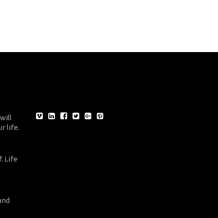
will
r life.
. Life
and