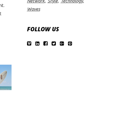
Network
Style
Technology
nt.
Waves
t
FOLLOW US