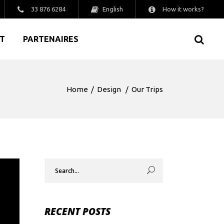
English
33 876 6284
How it works?
T
PARTENAIRES
Home
/
Design
/
Our Trips
Search
for:
RECENT POSTS