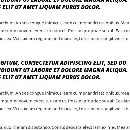
 ELIT UT AMET LIQUAM PURUS DOLOR.
archum. An sea congue inimicus, eam cu menandri rationibus. Mea
inim summ novum evertitur eam ut. Possim propriae sea at. Ea dia
 ex. Vix quidam regione pertinacia ei, te ius inani congit vidisse
ITUM, CONSECTETUR ADIPISCING ELIT, SED DO
IDIDUNT UT LABORE ET DOLORE MAGNA ALIQUA.
 ELIT UT AMET LIQUAM PURUS DOLOR.
archum. An sea congue inimicus, eam cu menandri rationibus. Mea
inim summ novum evertitur eam ut. Possim propriae sea at. Ea dia
 ex. Vix quidam regione pertinacia ei, te ius inani congit vidisse
, quo id enim disputando. Consul delicata electram ex mei. Mea an