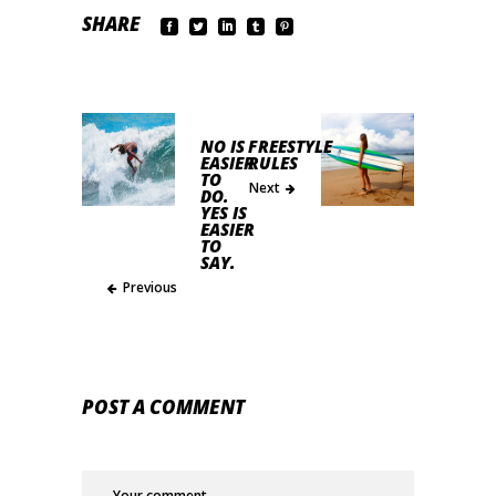
SHARE
NO IS
FREESTYLE
EASIER
RULES
TO
Next
DO.
YES IS
EASIER
TO
SAY.
Previous
POST A COMMENT