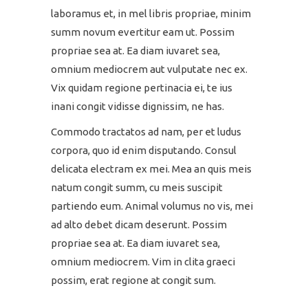
laboramus et, in mel libris propriae, minim
summ novum evertitur eam ut. Possim
propriae sea at. Ea diam iuvaret sea,
omnium mediocrem aut vulputate nec ex.
Vix quidam regione pertinacia ei, te ius
inani congit vidisse dignissim, ne has.
Commodo tractatos ad nam, per et ludus
corpora, quo id enim disputando. Consul
delicata electram ex mei. Mea an quis meis
natum congit summ, cu meis suscipit
partiendo eum. Animal volumus no vis, mei
ad alto debet dicam deserunt. Possim
propriae sea at. Ea diam iuvaret sea,
omnium mediocrem. Vim in clita graeci
possim, erat regione at congit sum.