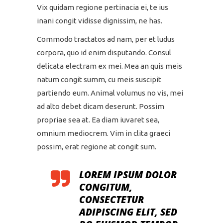
Vix quidam regione pertinacia ei, te ius
inani congit vidisse dignissim, ne has.
Commodo tractatos ad nam, per et ludus
corpora, quo id enim disputando. Consul
delicata electram ex mei. Mea an quis meis
natum congit summ, cu meis suscipit
partiendo eum. Animal volumus no vis, mei
ad alto debet dicam deserunt. Possim
propriae sea at. Ea diam iuvaret sea,
omnium mediocrem. Vim in clita graeci
possim, erat regione at congit sum.
LOREM IPSUM DOLOR
CONGITUM,
CONSECTETUR
ADIPISCING ELIT, SED