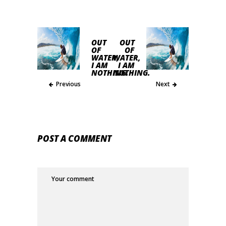
OUT
OUT
OF
OF
WATER,
WATER,
I AM
I AM
NOTHING.
NOTHING.
Previous
Next
POST A COMMENT