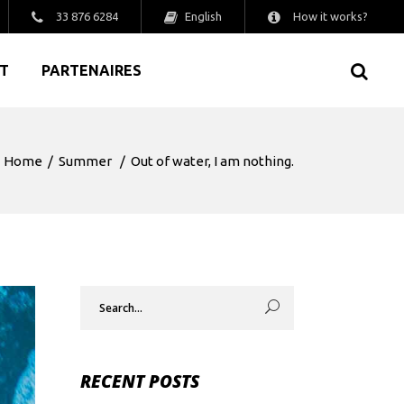
English
33 876 6284
How it works?
T
PARTENAIRES
Home
/
Summer
/
Out of water, I am nothing.
Search
for:
RECENT POSTS