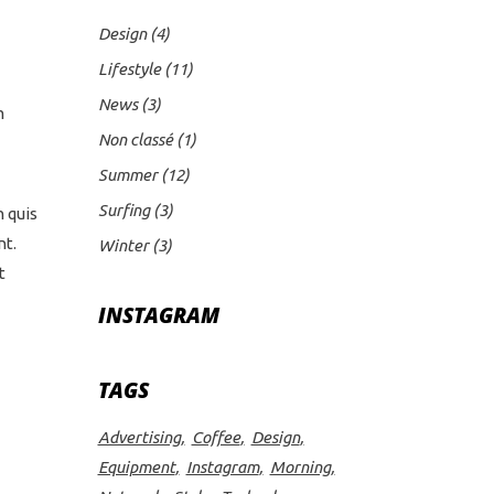
menter
Design
(4)
Lifestyle
(11)
nuer
News
(3)
m
Non classé
(1)
ume.
Summer
(12)
Surfing
(3)
 quis
nt.
Winter
(3)
t
INSTAGRAM
TAGS
Advertising
Coffee
Design
Equipment
Instagram
Morning