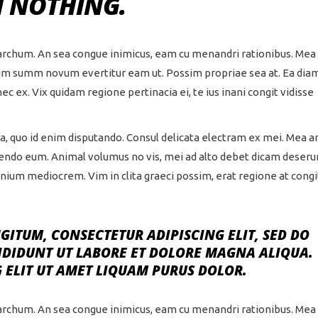
M NOTHING.
aug
ou
dimi
archum. An sea congue inimicus, eam cu menandri rationibus. Mea
le
inim summ novum evertitur eam ut. Possim propriae sea at. Ea dia
vol
 ex. Vix quidam regione pertinacia ei, te ius inani congit vidisse
, quo id enim disputando. Consul delicata electram ex mei. Mea an
endo eum. Animal volumus no vis, mei ad alto debet dicam deseru
nium mediocrem. Vim in clita graeci possim, erat regione at congi
ITUM, CONSECTETUR ADIPISCING ELIT, SED DO
IDIDUNT UT LABORE ET DOLORE MAGNA ALIQUA.
 ELIT UT AMET LIQUAM PURUS DOLOR.
archum. An sea congue inimicus, eam cu menandri rationibus. Mea