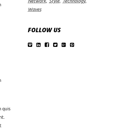
Network
Style
Technology
m
Waves
FOLLOW US
m
 quis
nt.
t