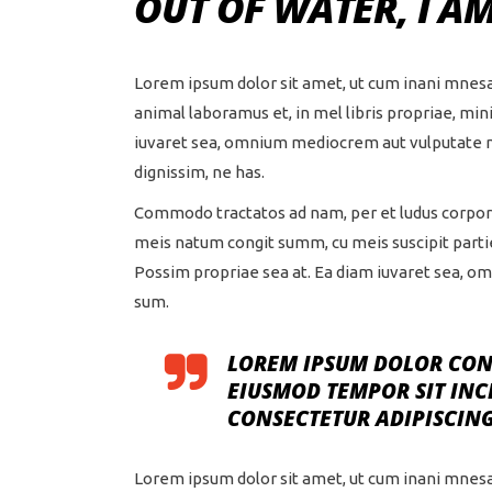
OUT OF WATER, I A
Lorem ipsum dolor sit amet, ut cum inani mnes
animal laboramus et, in mel libris propriae, m
iuvaret sea, omnium mediocrem aut vulputate nec
dignissim, ne has.
Commodo tractatos ad nam, per et ludus corpora
meis natum congit summ, cu meis suscipit parti
Possim propriae sea at. Ea diam iuvaret sea, om
sum.
LOREM IPSUM DOLOR CONG
EIUSMOD TEMPOR SIT INC
CONSECTETUR ADIPISCING
Lorem ipsum dolor sit amet, ut cum inani mnes