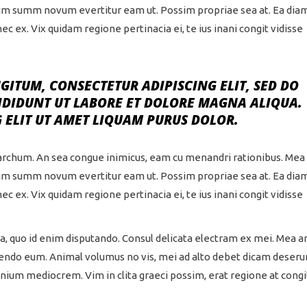
inim summ novum evertitur eam ut. Possim propriae sea at. Ea dia
 ex. Vix quidam regione pertinacia ei, te ius inani congit vidisse
ITUM, CONSECTETUR ADIPISCING ELIT, SED DO
IDIDUNT UT LABORE ET DOLORE MAGNA ALIQUA.
 ELIT UT AMET LIQUAM PURUS DOLOR.
archum. An sea congue inimicus, eam cu menandri rationibus. Mea
inim summ novum evertitur eam ut. Possim propriae sea at. Ea dia
 ex. Vix quidam regione pertinacia ei, te ius inani congit vidisse
, quo id enim disputando. Consul delicata electram ex mei. Mea an
endo eum. Animal volumus no vis, mei ad alto debet dicam deseru
nium mediocrem. Vim in clita graeci possim, erat regione at congi