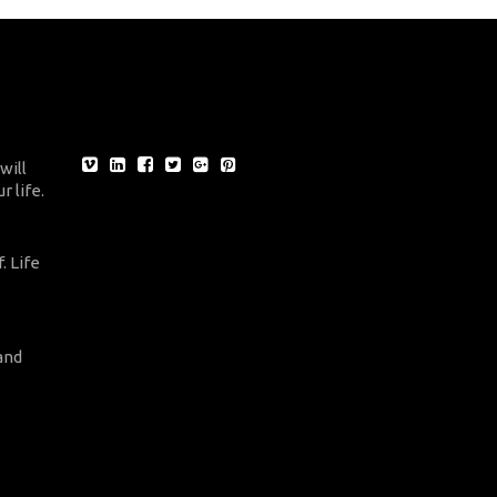
will
r life.
. Life
and